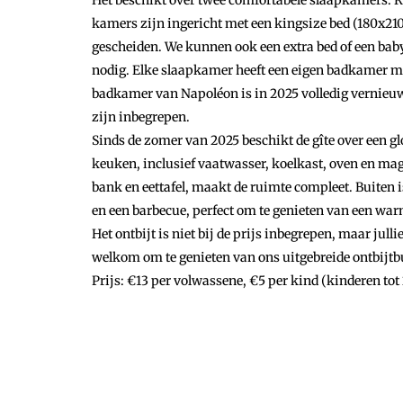
Het beschikt over twee comfortabele slaapkamers: R
kamers zijn ingericht met een kingsize bed (180x21
gescheiden. We kunnen ook een extra bed of een baby
nodig. Elke slaapkamer heeft een eigen badkamer met
badkamer van Napoléon is in 2025 volledig vernie
zijn inbegrepen.
Sinds de zomer van 2025 beschikt de gîte over een gl
keuken, inclusief vaatwasser, koelkast, oven en m
bank en eettafel, maakt de ruimte compleet. Buiten i
en een barbecue, perfect om te genieten van een w
Het ontbijt is niet bij de prijs inbegrepen, maar julli
welkom om te genieten van ons uitgebreide ontbijtbu
Prijs: €13 per volwassene, €5 per kind (kinderen tot 2