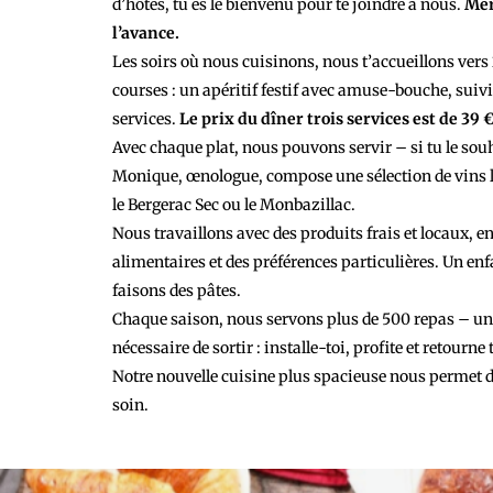
d’hôtes, tu es le bienvenu pour te joindre à nous.
Mer
l’avance.
Les soirs où nous cuisinons, nous t’accueillons vers
courses : un apéritif festif avec amuse-bouche, suiv
services.
Le prix du dîner trois services est de 39
Avec chaque plat, nous pouvons servir – si tu le souh
Monique, œnologue, compose une sélection de vins
le Bergerac Sec ou le Monbazillac.
Nous travaillons avec des produits frais et locaux, 
alimentaires et des préférences particulières. Un enf
faisons des pâtes.
Chaque saison, nous servons plus de 500 repas – une v
nécessaire de sortir : installe-toi, profite et retour
Notre nouvelle cuisine plus spacieuse nous permet d
soin.